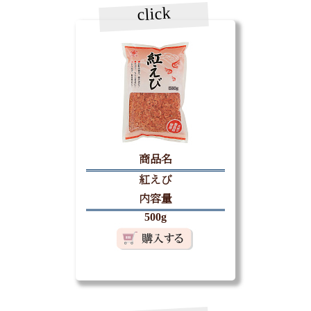
click
商品名
紅えび
内容量
500g