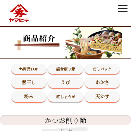
togg
navi
商品TOP
混合削り節
だしパック
煮干し
えび
あおさ
粉末
天かす
紅しょうが
かつお削り節