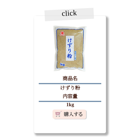
click
商品名
けずり粉
内容量
1kg