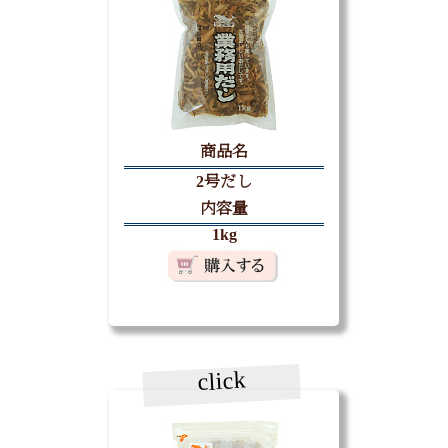
商品名
2号だし
内容量
1kg
click