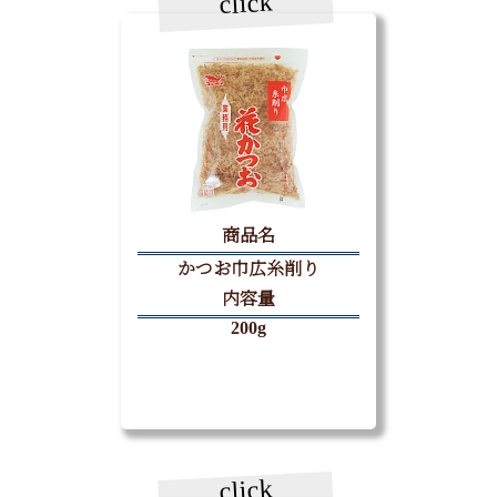
click
商品名
かつお巾広糸削り
内容量
200g
click