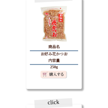
商品名
お好み花かつお
内容量
250g
click