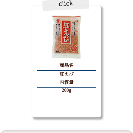
click
商品名
紅えび
内容量
200g