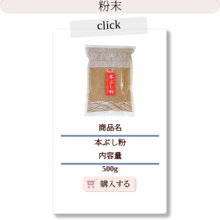
粉末
click
商品名
本ぶし粉
内容量
500g