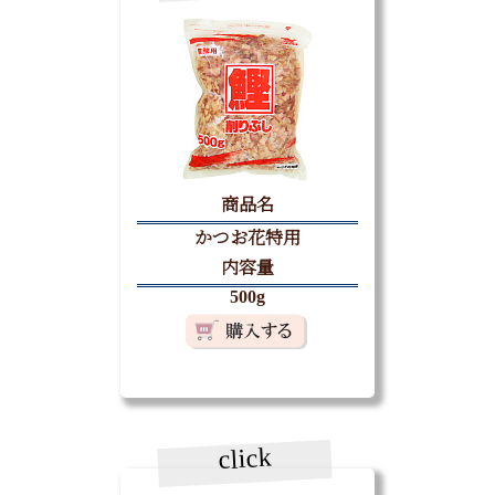
商品名
かつお花特用
内容量
500g
click