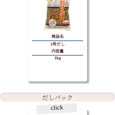
商品名
3号だし
内容量
1kg
だしパック
click